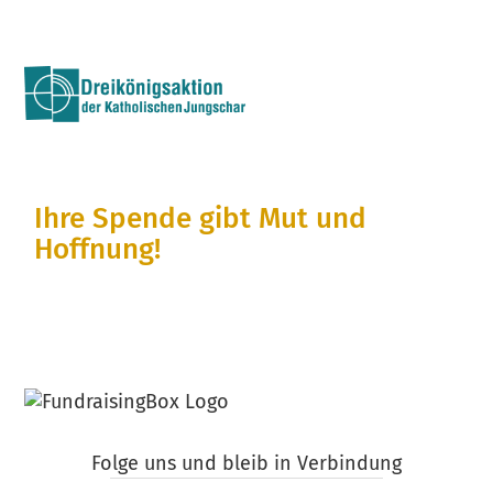
Zum
Inhalt
Ihre Spende gibt Mut und
Hoffnung!
Unterstützen Sie mit ihrem Beitrag Kinder und
Erwachsene in Not. Herzlichen Dank!
Folge uns und bleib in Verbindung