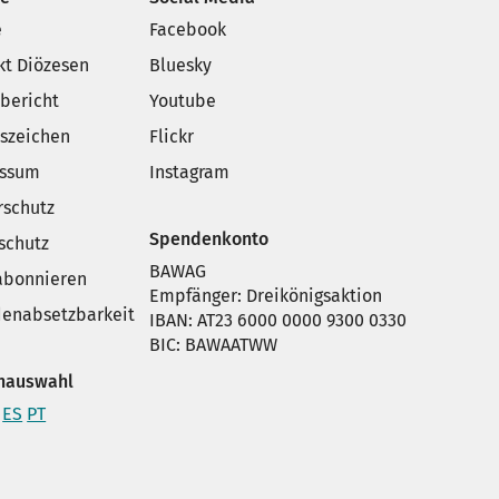
e
Facebook
kt Diözesen
Bluesky
sbericht
Youtube
szeichen
Flickr
essum
Instagram
rschutz
Spendenkonto
schutz
BAWAG
 abonnieren
Empfänger: Dreikönigsaktion
enabsetzbarkeit
IBAN: AT23 6000 0000 9300 0330
BIC: BAWAATWW
hauswahl
ES
PT