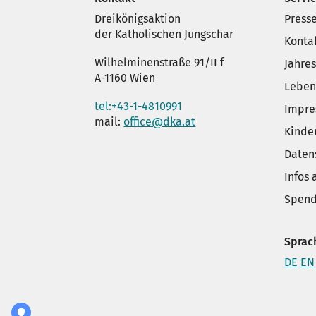
Dreikönigsaktion
Press
der Katholischen Jungschar
Konta
Wilhelminenstraße 91/II f
Jahre
A-1160 Wien
Leben
tel:+43-1-4810991
Impr
mail:
office@dka.at
Kinde
Daten
Infos
Spend
Sprac
DE
EN