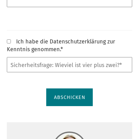
Fragen
Ich
Ich habe die
Datenschutzerklärung
zur
habe
Kenntnis genommen.*
die
Sicherheitsfrage:
Datenschutzerklärung
Wieviel
zur
ist
Kenntnis
vier
genommen.*
plus
ABSCHICKEN
zwei?
*