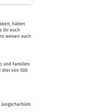
 haben, haben
e ihr euch
ern weisen auch
n
und Familien
d drei von 500
r Jungscharbüro