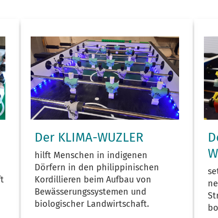
Der KLIMA-WUZLER
D
W
hilft Menschen in indigenen
Dörfern in den philippinischen
se
ft
Kordillieren beim Aufbau von
ne
Bewässerungssystemen und
St
biologischer Landwirtschaft.
bo