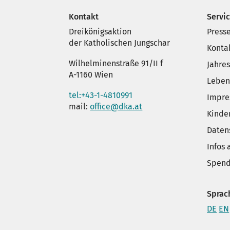
Kontakt
Servi
Dreikönigsaktion
Press
der Katholischen Jungschar
Konta
Wilhelminenstraße 91/II f
Jahre
A-1160 Wien
Leben
tel:+43-1-4810991
Impr
mail:
office@dka.at
Kinde
Daten
Infos
Spend
Sprac
DE
EN