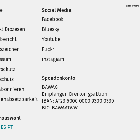
Bitte warten.
ce
Social Media
e
Facebook
kt Diözesen
Bluesky
sbericht
Youtube
szeichen
Flickr
essum
Instagram
rschutz
Spendenkonto
schutz
BAWAG
 abonnieren
Empfänger: Dreikönigsaktion
enabsetzbarkeit
IBAN: AT23 6000 0000 9300 0330
BIC: BAWAATWW
hauswahl
ES
PT