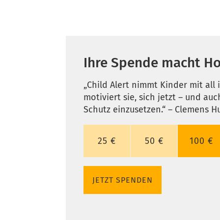
Ihre Spende macht Ho
„Child Alert nimmt Kinder mit al
motiviert sie, sich jetzt – und au
Schutz einzusetzen.“ – Clemens H
Ihre
EUR 25
EUR 50
EUR 10
25 €
50 €
100 €
Spende
macht
Hoffnung
JETZT SPENDEN
für
Kinder