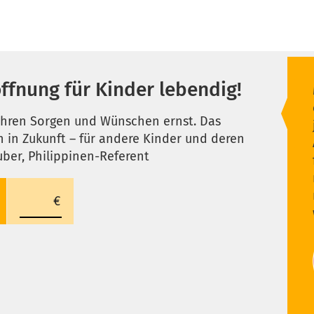
ffnung für Kinder lebendig!
l ihren Sorgen und Wünschen ernst. Das
ch in Zukunft – für andere Kinder und deren
uber, Philippinen-Referent
0
ANDERER BETRAG
BETRAG