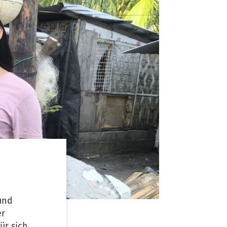
und
er
ür sich