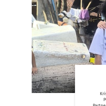
Kr
P
Partne