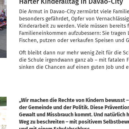
Harter Kinderalltag in Davao-City
Die Armut in Davao-City zermürbt viele Famili
besonders gefährdet, Opfer von Vernachlässi
Kinderarbeit zu werden. Viele müssen bereits 
Familieneinkommen aufzubessern: Sie tragen 
Fischen, putzen oder verkaufen Speisen und G
Oft bleibt dann nur mehr wenig Zeit für die S
die Schule irgendwann ganz ab – mit fatalen 
sinken die Chancen auf einen guten Job und e
„Wir machen die Rechte von Kindern bewusst – 
der Gemeinde und der Politik. Diese Prävention 
Gewalt und Missbrauch kommt. Und natürlich he
Weg zu beschreiten – mit positivem Selbstbewu
und mit einem Schulabschluss.