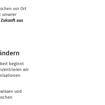
nschen vor Ort
t unserer
e Zukunft aus
ländern
beit beginnt
nzentrieren wir
anisationen
hwissen und
enschen