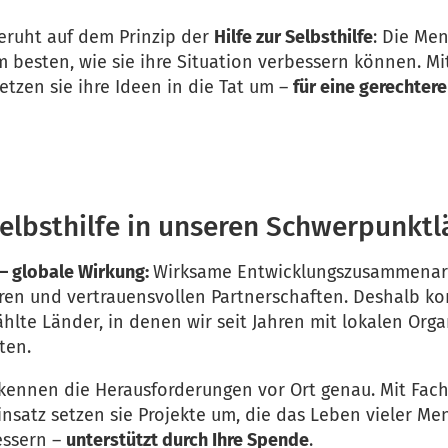
eruht auf dem Prinzip der
Hilfe zur Selbsthilfe
: Die Me
m besten, wie sie ihre Situation verbessern können. Mi
etzen sie ihre Ideen in die Tat um –
für eine gerechter
Selbsthilfe in unseren Schwerpunkt
– globale Wirkung:
Wirksame Entwicklungszusammenar
en und vertrauensvollen Partnerschaften. Deshalb ko
hlte Länder, in denen wir seit Jahren mit lokalen Org
ten.
 kennen die Herausforderungen vor Ort genau. Mit Fac
nsatz setzen sie Projekte um, die das Leben vieler M
bessern –
unterstützt durch Ihre Spende
.