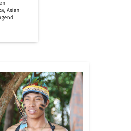
gen
a, Asien
ingend