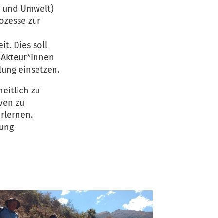
ng und Umwelt)
ozesse zur
t. Dies soll
e Akteur*innen
lung einsetzen.
eitlich zu
ven zu
rlernen.
rung