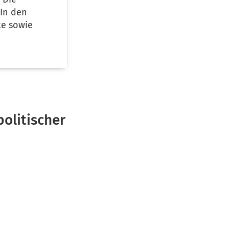
In den
te sowie
olitischer