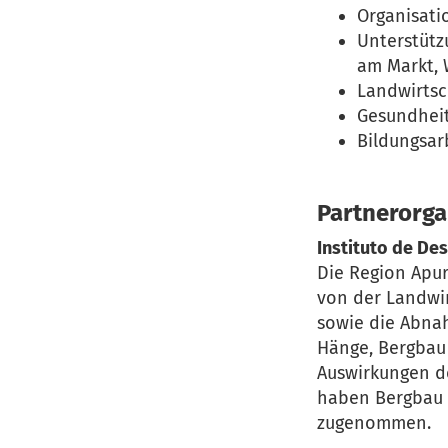
Organisati
Unterstütz
am Markt,
Landwirtsc
Gesundheit
Bildungsar
Partnerorga
Instituto de De
Die Region Apur
von der Landwir
sowie die Abnah
Hänge, Bergbau 
Auswirkungen d
haben Bergbau 
zugenommen.