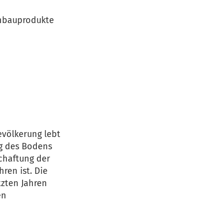
Anbauprodukte
evölkerung lebt
ng des Bodens
chaftung der
ren ist. Die
zten Jahren
en