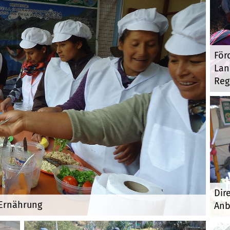
För
Lan
Reg
Dir
Ernährung
Anb