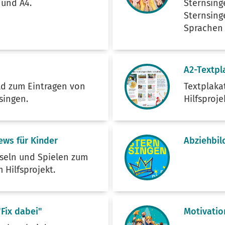
3 und A4.
Sternsing
Sternsing
Sprachen 
A2-Textpl
ld zum Eintragen von
Textplaka
nsingen.
Hilfsproje
ews für Kinder
Abziehbil
tseln und Spielen zum
Hilfsprojekt.
Fix dabei"
Motivatio