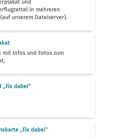
erplakat und
erflugzettel in mehreren
(auf unserem Dateiserver).
akat
t mit Infos und Fotos zum
kt.
d „Fix dabei“
nskarte „Fix dabei“