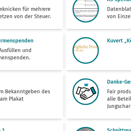
mknicken für mehrere
Datenblat
setzen von der Steuer.
von Einze
Firmenspenden
Kuvert „K
Ausfüllen und
rmenspenden.
Danke-Ge
um Bekanntgeben des
Fair prod
am Plakat
alle Bete
Jungschar
 1
Schnittm