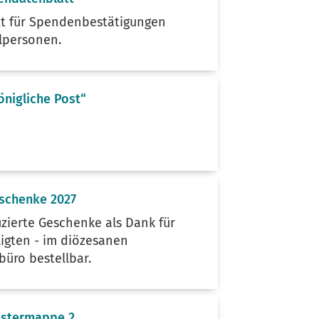
t für Spendenbestätigungen
lpersonen.
önigliche Post“
schenke 2027
uzierte Geschenke als Dank für
iligten - im diözesanen
büro bestellbar.
ustermappe 2