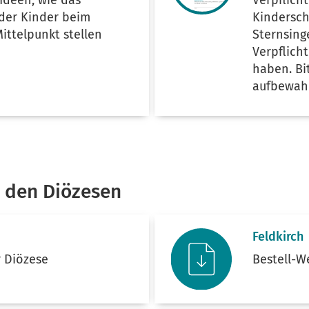
Ideen, wie das
Verpflich
der Kinder beim
Kindersch
ittelpunkt stellen
Sternsing
Verpflich
haben. Bi
aufbewah
i den Diözesen
Feldkirch
r Diözese
Bestell-W