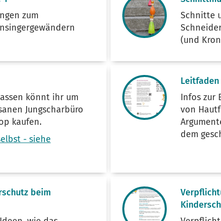
ungen zum
Schnitte 
rnsingergewändern
Schneide
(und Kron
Leitfade
kassen könnt ihr um
Infos zur
esanen Jungscharbüro
von Hautf
op kaufen.
Argumente
dem gesc
selbst - siehe
rschutz beim
Verpflich
Kindersch