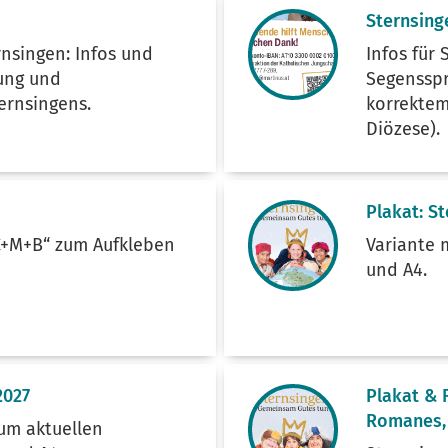
Sternsing
nsingen: Infos und
Infos für
nung und
Segensspr
ernsingens.
korrekte
Diözese).
Plakat: S
C+M+B“ zum Aufkleben
Variante 
und A4.
2027
Plakat & 
Romanes,
zum aktuellen