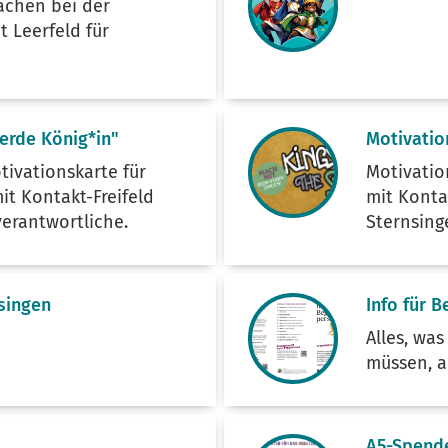
achen bei der
t Leerfeld für
erde König*in"
Motivatio
tivationskarte für
Motivatio
it Kontakt-Freifeld
mit Kontak
verantwortliche.
Sternsing
singen
Info für 
Alles, wa
müssen, a
A5-Spend