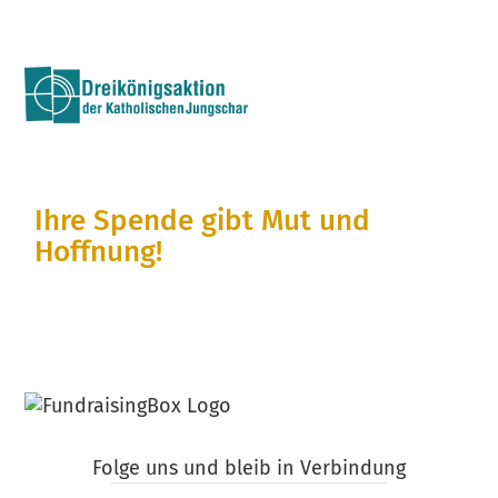
Zum
Inhalt
Ihre Spende gibt Mut und
Hoffnung!
Unterstützen Sie mit ihrem Beitrag Kinder und
Erwachsene in Not. Herzlichen Dank!
Folge uns und bleib in Verbindung