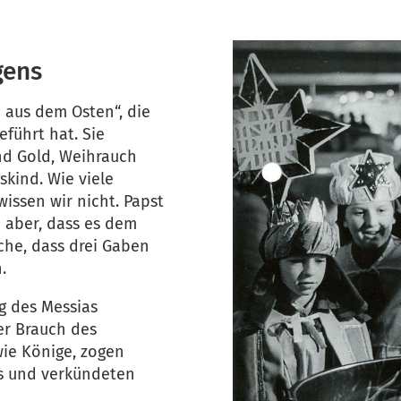
gens
 aus dem Osten“, die
führt hat. Sie
nd Gold, Weihrauch
skind. Wie viele
issen wir nicht. Papst
e aber, dass es dem
he, dass drei Gaben
.
g des Messias
er Brauch des
wie Könige, zogen
s und verkündeten