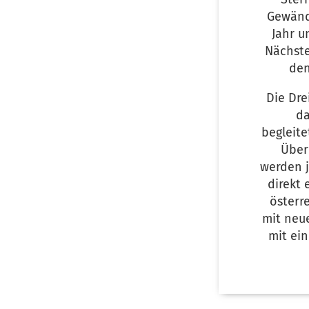
Gewänd
Jahr u
Nächste
den
Die Dre
da
begleite
Über
werden j
direkt 
österr
mit neu
mit ein