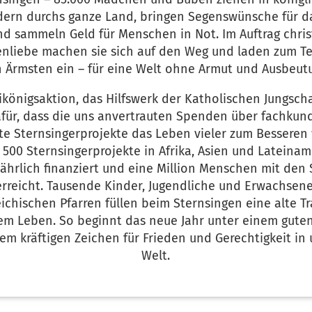
ern durchs ganze Land, bringen Segenswünsche für d
nd sammeln Geld für Menschen in Not. Im Auftrag chris
nliebe machen sie sich auf den Weg und laden zum Te
 Ärmsten ein – für eine Welt ohne Armut und Ausbeut
ikönigsaktion, das Hilfswerk der Katholischen Jungscha
für, dass die uns anvertrauten Spenden über fachkun
te Sternsingerprojekte das Leben vieler zum Bessere
 500 Sternsingerprojekte in Afrika, Asien und Lateinam
ährlich finanziert und eine Million Menschen mit de
erreicht. Tausende Kinder, Jugendliche und Erwachsen
eichischen Pfarren füllen beim Sternsingen eine alte Tr
em Leben. So beginnt das neue Jahr unter einem guten
em kräftigen Zeichen für Frieden und Gerechtigkeit in
Welt.