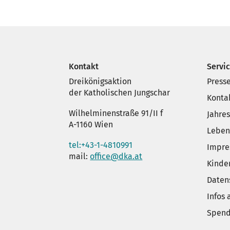
Kontakt
Servi
Dreikönigsaktion
Press
der Katholischen Jungschar
Konta
Wilhelminenstraße 91/II f
Jahre
A-1160 Wien
Leben
tel:+43-1-4810991
Impr
mail:
office@dka.at
Kinde
Daten
Infos
Spend