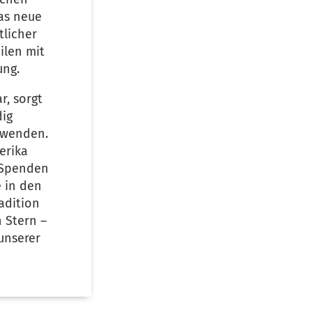
as neue
tlicher
ilen mit
ung.
r, sorgt
dig
n wenden.
erika
n Spenden
e in den
adition
 Stern –
 unserer