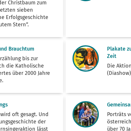
der Christbaum zum
letzten sieben
ne Erfolgsgeschichte
gutem Stern“.
und Brauchtum
Plakate z
Zeit
rzählung bis zur
h die Katholische
Die Aktio
rtes über 2000 Jahre
(Diashow
e.
ngs
Gemeinsa
, wird oft gesagt. Und
Porträts 
hungsgeschichte der
österreic
rnsingeraktion lässt
über 70 J