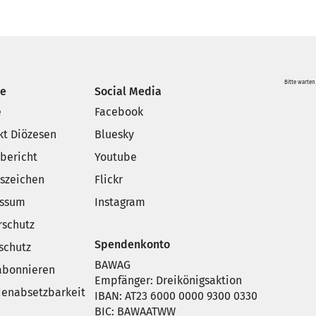
Bitte warten.
ce
Social Media
e
Facebook
kt Diözesen
Bluesky
sbericht
Youtube
szeichen
Flickr
essum
Instagram
rschutz
Spendenkonto
schutz
BAWAG
 abonnieren
Empfänger: Dreikönigsaktion
enabsetzbarkeit
IBAN: AT23 6000 0000 9300 0330
BIC: BAWAATWW