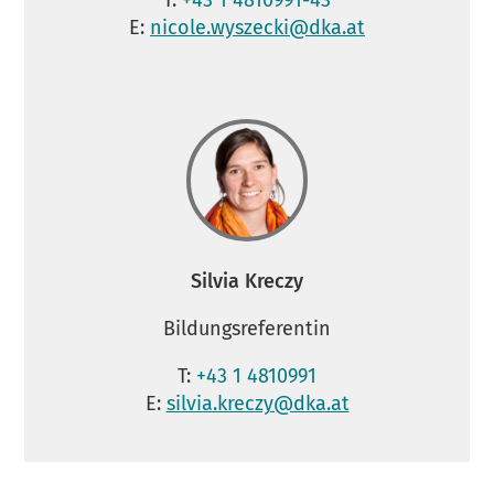
E:
nicole.wyszecki@dka.at
Silvia Kreczy
Bildungsreferentin
T:
+43 1 4810991
E:
silvia.kreczy@dka.at